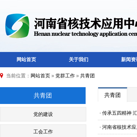
网站首页
关于我们
新闻资
当前位置：
网站首页
»
党群工作
»
共青团
共青团
共青团
· 传承五四精神 
党的建设
· 河南省核技术
工会工作