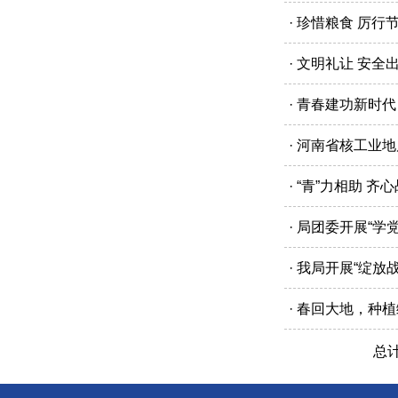
· 珍惜粮食 厉
· 文明礼让 安全
· 青春建功新时
· 河南省核工业
· “青”力相助 齐心
· 局团委开展“学
· 我局开展“绽
· 春回大地，种
总计