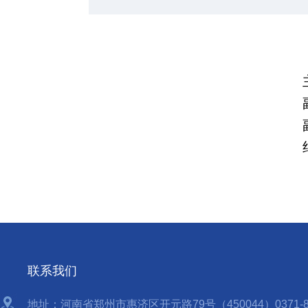
联系我们
地址：河南省郑州市惠济区开元路79号（450044）0371-85