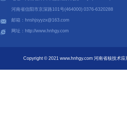
河南省信阳市京深路101号(464000) 0376-6320288
邮箱：hnshjsyyzx@163.com
网址：http://www.hnhgy.com
Copyright © 2021 www.hnhgy.com 河南