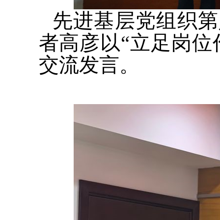
先进基层党组织第
者高彦以“立足岗位
交流发言。