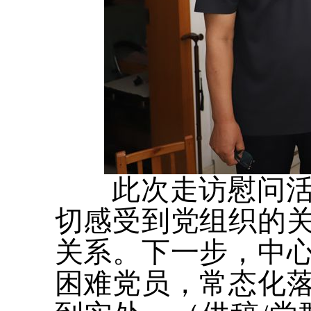
此次走访慰问
切感受到党组织的
关系。下一步，中
困难党员，常态化