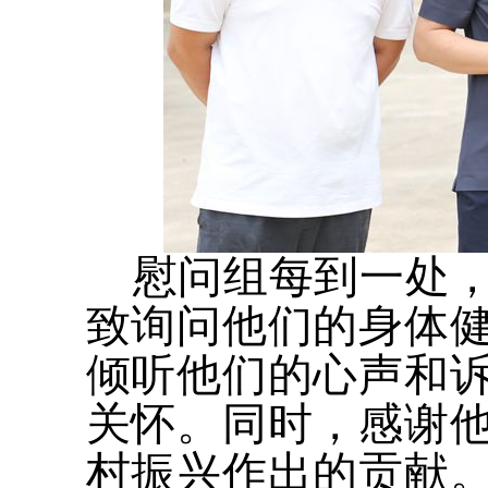
慰问组每到一处
致询问他们的身体
倾听他们的心声和
关怀。同时，感谢
村振兴作出的贡献