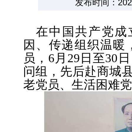
发布时间：202
在中国共产党成
因、传递组织温暖
员，6月29日至3
问组，先后赴商城
老党员、生活困难党