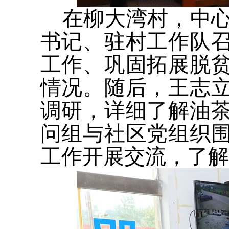
在柳大湾村，中
书记、驻村工作队
工作、巩固拓展脱
情况。随后，王志
调研，详细了解油
问组与社区党组织
工作开展交流，了解