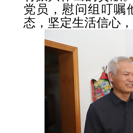
党员，慰问组叮嘱
态，坚定生活信心，