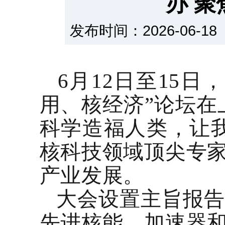
办 
发布时间：2026-06
6月12日至15
用、核经济”论坛在
科学造福人类，让
核科技领域顶尖专
产业发展。
大会设置主旨报告
先进核能、加速器