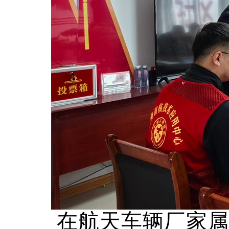
在航天车辆厂家属