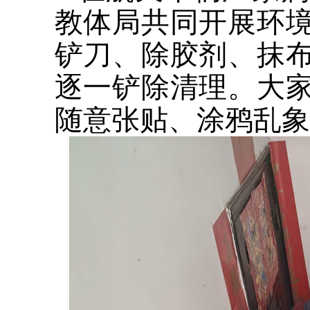
教体局共同开展环
铲刀、除胶剂、抹
逐一铲除清理。大
随意张贴、涂鸦乱象