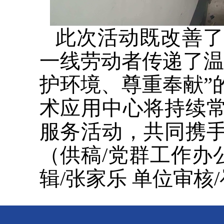
此次活动既改善了
一线劳动者传递了温
护环境、尊重奉献”
术应用中心将持续
服务活动，共同携
（供稿/党群工作办公
辑/张家乐 单位审核