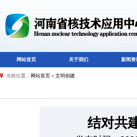
网站首页
关于我们
新闻资
当前位置：
网站首页
»
文明创建
结对共