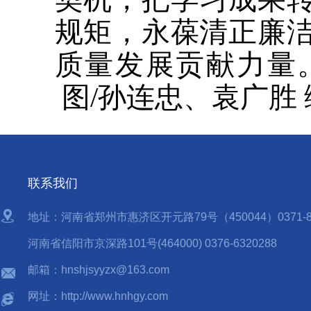
规矩，永葆清正廉
质量发展贡献力量。
图/孙连忠、袁广胜 
联系我们
地址：河南省郑州市惠济区开元路79号（450044）0371-85
河南省信阳市京深路101号(464000) 0376-6320288
邮箱：hnshjsyyzx@163.com
网址：http://www.hnhgy.com