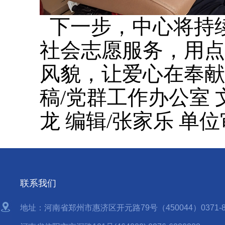
下一步，中心将持
社会志愿服务，用点
风貌，让爱心在奉献
稿/党群工作办公室 
龙 编辑/张家乐 单
联系我们
地址：河南省郑州市惠济区开元路79号（450044）0371-85