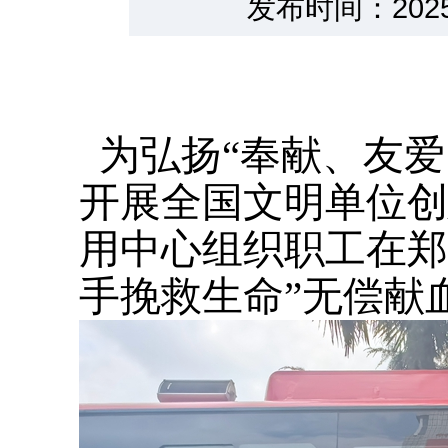
发布时间：202
为弘扬“奉献、友爱
开展全国文明单位创
用中心组织职工在郑
手挽救生命”无偿献