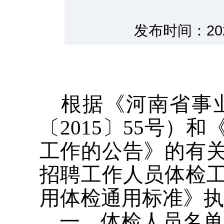
发布时间：20
根据《河南省事
〔2015〕55号）
工作的公告》的有
招聘工作人员体检
用体检通用标准》执
一、体检人员名单