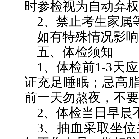
时参检视为自动弃权
2、禁止考生家属
如有特殊情况影响
五、体检须知
1、体检前1-3
证充足睡眠；忌高
前一天勿熬夜，不要
2、体检当日早晨
3、抽血采取坐